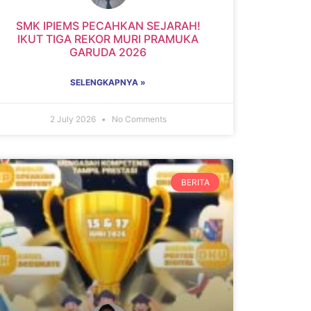
SMK IPIEMS PECAHKAN SEJARAH!
IKUT TIGA REKOR MURI PRAMUKA
GARUDA 2026
SELENGKAPNYA »
2 July 2026
No Comments
BERITA