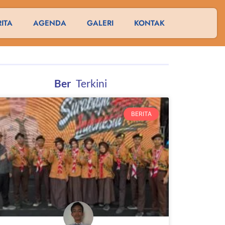
RITA
AGENDA
GALERI
KONTAK
B
e
r
i
t
a
Terkini
BERITA