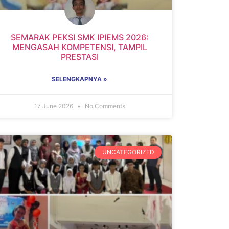
SEMARAK PEKSI SMK IPIEMS 2026:
MENGASAH KOMPETENSI, TAMPIL
PRESTASI
SELENGKAPNYA »
17 June 2026
No Comments
UNCATEGORIZED