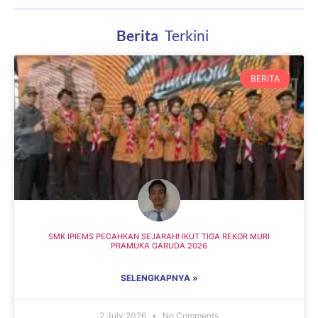
B
e
r
i
t
a
Terkini
BERITA
SMK IPIEMS PECAHKAN SEJARAH! IKUT TIGA REKOR MURI
PRAMUKA GARUDA 2026
SELENGKAPNYA »
2 July 2026
No Comments