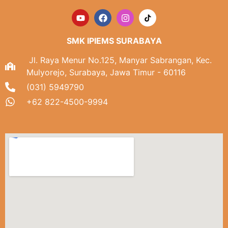
SMK IPIEMS SURABAYA
Jl. Raya Menur No.125, Manyar Sabrangan, Kec.
Mulyorejo, Surabaya, Jawa Timur - 60116
(031) 5949790
+62 822-4500-9994