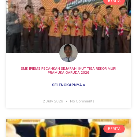
BERITA
SMK IPIEMS PECAHKAN SEJARAH! IKUT TIGA REKOR MURI
PRAMUKA GARUDA 2026
SELENGKAPNYA »
2 July 2026
No Comments
BERITA