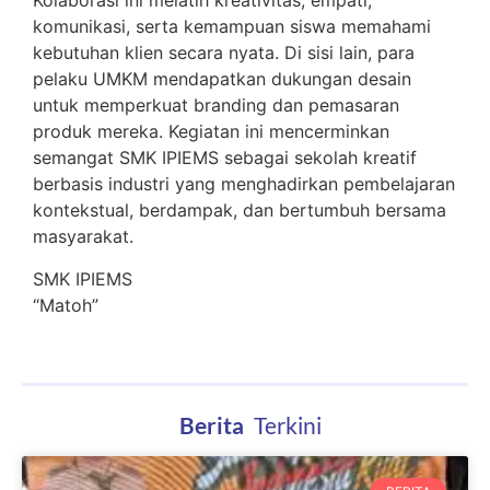
Kolaborasi ini melatih kreativitas, empati,
komunikasi, serta kemampuan siswa memahami
kebutuhan klien secara nyata. Di sisi lain, para
pelaku UMKM mendapatkan dukungan desain
untuk memperkuat branding dan pemasaran
produk mereka. Kegiatan ini mencerminkan
semangat SMK IPIEMS sebagai sekolah kreatif
berbasis industri yang menghadirkan pembelajaran
kontekstual, berdampak, dan bertumbuh bersama
masyarakat.
SMK IPIEMS
“Matoh”
B
e
r
i
t
a
Terkini