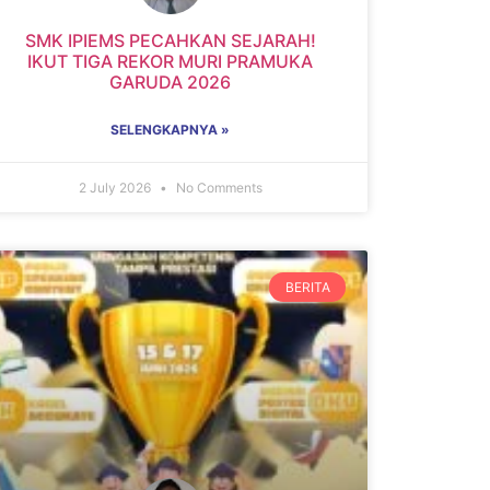
SMK IPIEMS PECAHKAN SEJARAH!
IKUT TIGA REKOR MURI PRAMUKA
GARUDA 2026
SELENGKAPNYA »
2 July 2026
No Comments
BERITA