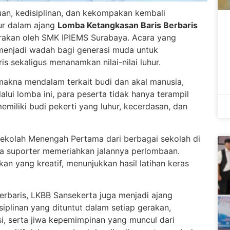
an, kedisiplinan, dan kekompakan kembali
ur dalam ajang
Lomba Ketangkasan Baris Berbaris
rakan oleh SMK IPIEMS Surabaya. Acara yang
 menjadi wadah bagi generasi muda untuk
s sekaligus menanamkan nilai-nilai luhur.
 makna mendalam terkait budi dan akal manusia,
alui lomba ini, para peserta tidak hanya terampil
memiliki budi pekerti yang luhur, kecerdasan, dan
 Sekolah Menengah Pertama dari berbagai sekolah di
ra suporter memeriahkan jalannya perlombaan.
an yang kreatif, menunjukkan hasil latihan keras
berbaris, LKBB Sansekerta juga menjadi ajang
siplinan yang dituntut dalam setiap gerakan,
 serta jiwa kepemimpinan yang muncul dari