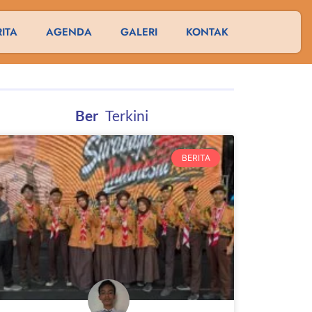
RITA
AGENDA
GALERI
KONTAK
B
e
r
i
t
a
Terkini
BERITA