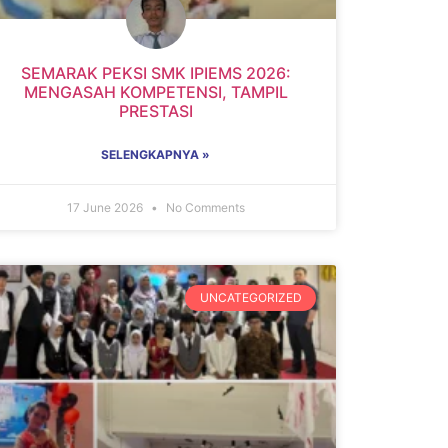
SEMARAK PEKSI SMK IPIEMS 2026:
MENGASAH KOMPETENSI, TAMPIL
PRESTASI
SELENGKAPNYA »
17 June 2026
No Comments
UNCATEGORIZED